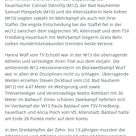
Fauerbacher Conrad Stenchly (M12), der Bad Nauheimer
Samuel Pompetzki (M10) und die Altenstädterin Nele Köhler
(W10) siegten sowohl im Mehrkampf als auch mit ihrer
Staffel. Die engste Entscheidung bei der Staffel fiel in der
wU12 zwischen dem siegreichen VfL Altenstadt und dem TSV
Friedberg-Fauerbach mit Mehrkampf-Siegerin Greta Behr,
sieben Hundertstelsekunden trennten beide Vereine.
Hanna Wolf vom TV Echzell war in der W13 die überragende
Athletin und verteidigte ihren Titel aus dem Vorjahr. Die
amtierende W12-Hessenmeisterin im Blockwettkampf Wurf
war in allen drei Disziplinen nicht zu schlagen. Überragende
Weiten erzielten Steven Dickhaut vom LSC Bad Nauheim
(M12) mit 4,47 Meter im Weitsprung und sowie
Titelverteidiger und Vereinskollege Mattis Rothbart mit 36
Meter im Ballwurf. Einen schönen Zweikampf lieferten sich
im Vierkampf der W13 Paula Baldauf vom TSV Friedberg-
Fauerbach und Alicia Pioch vom VfL Altenstadt, Baldauf hatte
am Ende 28 Punkte mehr auf dem Konto.
In den Dreikämpfen der Zehn- bis 13-Jährigen mussten die